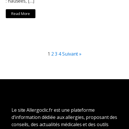
: nausées, […]
Read More
1
2
3
4
Suivant »
Le site Allergoclic.fr est une plateforme
d’information dédiée aux allergies, proposant des
conseils, des actualités médicales et des outils