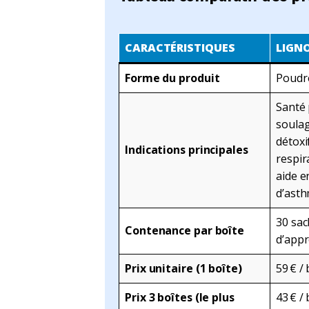
CARACTÉRISTIQUES
LIGN
Forme du produit
Poudre
Santé
soulag
détoxi
Indications principales
respir
aide e
d’ast
30 sac
Contenance par boîte
d’app
Prix unitaire (1 boîte)
59 € / 
Prix 3 boîtes (le plus
43 € / 