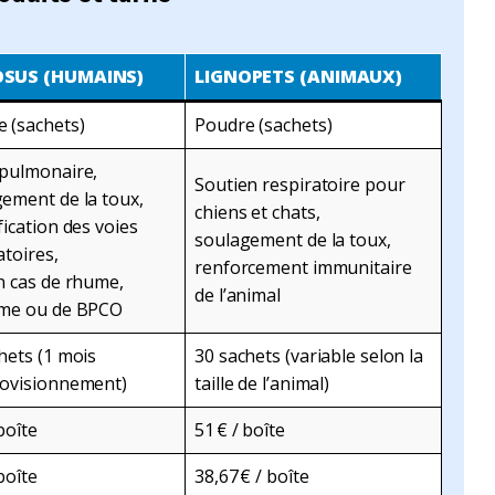
OSUS (HUMAINS)
LIGNOPETS (ANIMAUX)
 (sachets)
Poudre (sachets)
 pulmonaire,
Soutien respiratoire pour
ement de la toux,
chiens et chats,
fication des voies
soulagement de la toux,
atoires,
renforcement immunitaire
n cas de rhume,
de l’animal
hme ou de BPCO
hets (1 mois
30 sachets (variable selon la
rovisionnement)
taille de l’animal)
boîte
51 € / boîte
boîte
38,67 € / boîte