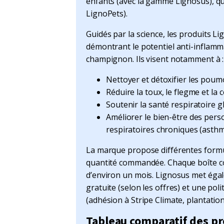
enfants (avec la gamme Lignosus), q
LignoPets).
Guidés par la science, les produits L
démontrant le potentiel anti-inflamm
champignon. Ils visent notamment à :
Nettoyer et détoxifier les poum
Réduire la toux, le flegme et la 
Soutenir la santé respiratoire g
Améliorer le bien-être des per
respiratoires chroniques (asthm
La marque propose différentes formule
quantité commandée. Chaque boîte c
d’environ un mois. Lignosus met égal
gratuite (selon les offres) et une pol
(adhésion à Stripe Climate, plantation 
Tableau comparatif des pro