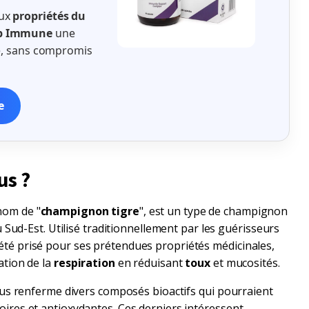
aux
propriétés du
b Immune
une
le, sans compromis
e
us ?
nom de "
champignon tigre
", est un type de champignon
u Sud-Est. Utilisé traditionnellement par les guérisseurs
té prisé pour ses prétendues propriétés médicinales,
ation de la
respiration
en réduisant
toux
et mucosités.
osus renferme divers composés bioactifs qui pourraient
ires et antioxydantes. Ces derniers intéressent