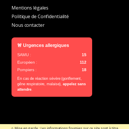
Mentions légales
Politique de Confidentialité
Nous contacter
🚨 Urgences allergiques
SAMU :
15
Européen :
112
Pompiers :
18
En cas de réaction sévère (gonflement,
gêne respiratoire, malaise),
appelez sans
attendre
.
⚠️ Mise en garde : Les informations fournies sur ce site sont à titre