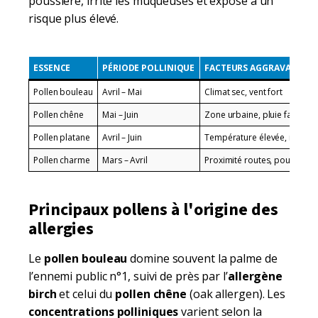
poussière, irrite les muqueuses et expose à un
risque plus élevé.
ESSENCE
PÉRIODE POLLINIQUE
FACTEURS AGGRAVANTS
Pollen bouleau
Avril – Mai
Climat sec, vent fort
Pollen chêne
Mai – Juin
Zone urbaine, pluie faible
Pollen platane
Avril – Juin
Température élevée, manqu
Pollen charme
Mars – Avril
Proximité routes, poussière
Principaux pollens à l'origine des
allergies
Le
pollen bouleau
domine souvent la palme de
l’ennemi public n°1, suivi de près par l’
allergène
birch
et celui du
pollen chêne
(oak allergen). Les
concentrations polliniques
varient selon la